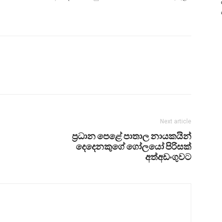
Next article
ප්‍රධාන පෙළේ පාතාල නායකයින්
දෙදෙනකුගේ ගෝලයෝ පිරිසක්
අත්අඩංගුවට