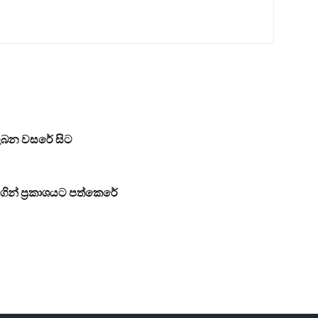
ත ලබන වසරේ සිට
 මගින් ප්‍රකාශයට පත්කෙරේ