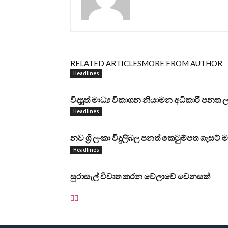
RELATED ARTICLES
MORE FROM AUTHOR
Headlines
විද්‍යුත් මාධ්‍ය විකාශන නියාමන අධිකාරී පන
Headlines
නව ශ්‍රී ලංකා විදුලිබල පනත් කෙටුම්පත ගැසට්
Headlines
සුරාසැල් විවෘත කරන වේලාවේ වෙනසක්