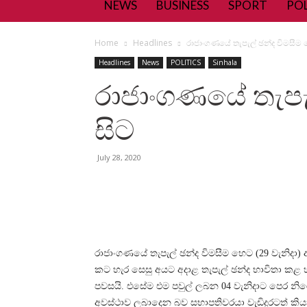
NEWS
BUSINESS
SPORT
POL
Home
Headlines
රාජාංගණයේ තැපැල් ඡන්ද විමසීම 
Headlines
News
POLITICS
Sinhala
රාජාංගණයේ තැපැ
සිට
July 28, 2020
රාජාංගණයේ තැපැල් ඡන්ද විමසීම හෙට (29 වැනිද
කට හැර සෙසු අයට අදාළ තැපැල් ඡන්ද භාවිතා කළ 
පවසයි. එසේම එම පවුල් ලබන 04 වැනිදාට පෙර නි
අවස්ථාව ලබාදෙන බව සභාපතිවරයා වැඩිදුරටත් කියා