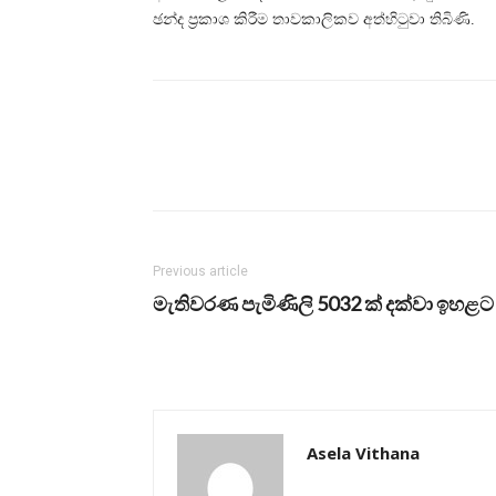
ඡන්ද ප්‍රකාශ කිරීම තාවකාලිකව අත්හිටුවා තිබිණි.
Previous article
මැතිවරණ පැමිණිලි 5032 ක් දක්වා ඉහළට
Asela Vithana