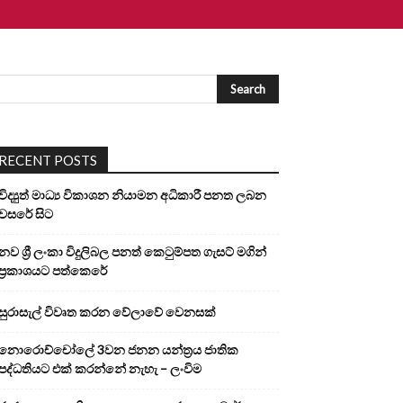
RECENT POSTS
විද්‍යුත් මාධ්‍ය විකාශන නියාමන අධිකාරී පනත ලබන
වසරේ සිට
නව ශ්‍රී ලංකා විදුලිබල පනත් කෙටුම්පත ගැසට් මගින්
ප්‍රකාශයට පත්කෙරේ
සුරාසැල් විවෘත කරන වේලාවේ වෙනසක්
නොරොච්චෝලේ 3වන ජනන යන්ත්‍රය ජාතික
පද්ධතියට එක් කරන්නේ නැහැ – ලංවිම