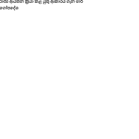
රාජ්‍ය ආයතන ක්‍රියා කළ යුතු ආකාරය ගැන මාර්
ගෝපදේශ