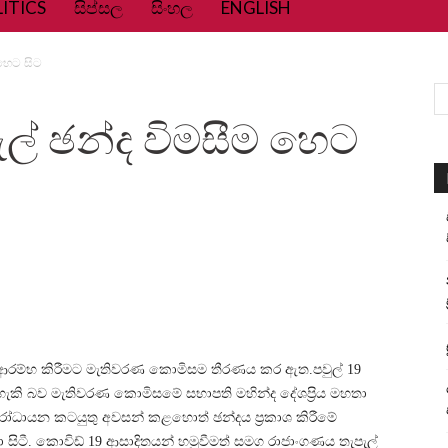
ITICS
සිප්සල
සිංහල
ENGLISH
හෙට සිට
ල් ඡන්ද විමසීම හෙට
ා) ආරම්භ කිරීමට මැතිවරණ කොමිසම තීරණය කර ඇත.පවුල් 19
හැකි බව මැතිවරණ කොමිසමේ සභාපති මහින්ද දේශප්‍රිය මහතා
රෝධායන කටයුතු අවසන් කළහොත් ඡන්දය ප්‍රකාශ කිරීමේ
 සිටී. කොවිඩ් 19 ආසාදිතයන් හමුවීමත් සමග රාජාංගණය තැපැල්