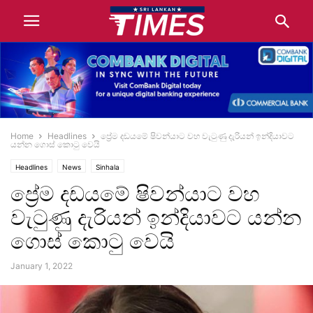
Home
Headlines
ප්‍රේම දඩයමේ ෂිවන්යාට වහ වැටුණු දැරියන් ඉන්දියාවට
යන්න ගොස් කොටු වෙයි
Headlines
News
Sinhala
ප්‍රේම දඩයමේ ෂිවන්යාට වහ
වැටුණු දැරියන් ඉන්දියාවට යන්න
ගොස් කොටු වෙයි
January 1, 2022