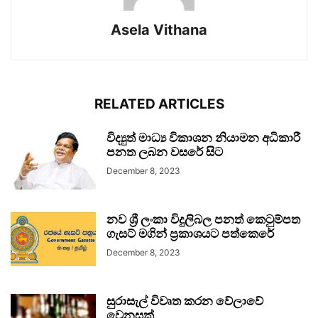
Asela Vithana
RELATED ARTICLES
විද්‍යුත් මාධ්‍ය විකාශන නියාමන අධිකාරී
පනත ලබන වසරේ සිට
December 8, 2023
නව ශ්‍රී ලංකා විදුලිබල පනත් කෙටුම්පත
ගැසට් මගින් ප්‍රකාශයට පත්කෙරේ
December 8, 2023
සුරාසැල් විවෘත කරන වේලාවේ
වෙනසක්