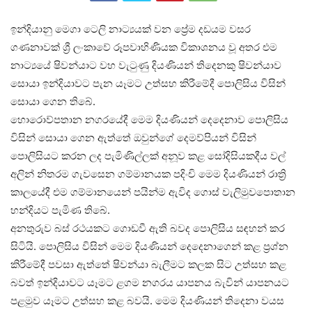
ඉන්දියානු මෙගා ටෙලි නාට්‍යයක් වන ප්‍රේම දඩයම වසර
ගණනාවක් ශ්‍රී ලංකාවේ රූපවාහිණියක විකාශනය වූ අතර එම
නාට්‍යයේ ෂිවන්යාට වහ වැටුණු දියණියන් තිදෙනකු ෂිවන්යාව
සොයා ඉන්දියාවට පැන යෑමට උත්සහ කිරීමේදී පොලිසිය විසින්
සොයා ගෙන තිබේ.
හොරොව්පතාන නගරයේදී මෙම දියණියන් දෙදෙනාව පොලිසිය
විසින් සොයා ගෙන ඇත්තේ ඔවුන්ගේ දෙමව්පියන් විසින්
පොලිසියට කරන ලද පැමිණිල්ලක් අනූව කළ සෝදිසියකදීය වල්
අලින් නිතරම ගැවසෙන ගම්මානයක පදිංචි මෙම දියණියන් රාත්‍රි
කාලයේදී එම ගම්මානයෙන් පයින්ම ඇවිද ගොස් වැලිමුවපොතාන
හන්දියට පැමිණ තිබේ.
අනතුරුව බස් රථයකට ගොඩවී ඇති බවද පොලිසිය සඳහන් කර
සිටියි. පොලිසිය විසින් මෙම දියණියන් දෙදෙනාගෙන් කළ ප්‍රශ්න
කිරීමේදී පවසා ඇත්තේ ෂිවන්යා බැලීමට කලක සිට උත්සහ කළ
බවත් ඉන්දියාවට යෑමට ළගම නගරය යාපනය බැවින් යාපනයට
පළමුව යෑමට උත්සහ කළ බවයි. මෙම දියණියන් තිදෙනා වයස