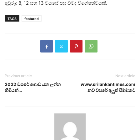
අවුරුදු 8, 12 සහ 13 වයසේ පසු වීමද විශේෂත්වයකි.
TAGS
featured
Previous article
Next article
2022 වසරේ ගොඩ යන ලග්න
www.srilankantimes.com
හිමියන්…
නව වසරේ අලුත් පිම්මකට