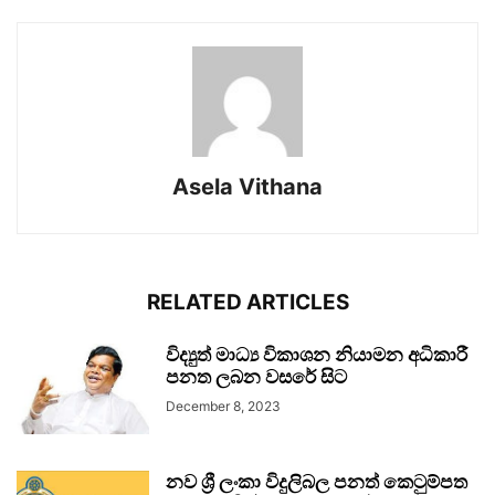
Asela Vithana
RELATED ARTICLES
විද්‍යුත් මාධ්‍ය විකාශන නියාමන අධිකාරී
පනත ලබන වසරේ සිට
December 8, 2023
නව ශ්‍රී ලංකා විදුලිබල පනත් කෙටුම්පත