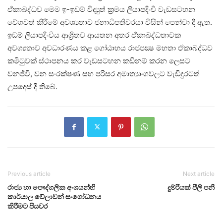
ඒකාබද්ධව මෙම ඉ-ඉඩම් විද්‍යුත් ක්‍රමය ලියාපදිංචි වැඩසටහන
වේගවත් කිරීමේ අවශ්‍යතාව ජනාධිපතිවරයා විසින් පෙන්වා දී ඇත.
ඉඩම් ලියාපදිංචිය ආශ්‍රිතව ආයතන අතර ඒකාබද්ධතාවක
අවශ්‍යතාව අවධාරණය කළ ගෝඨාභය රාජපක්‍ෂ මහතා ඒකාබද්ධව
කමිටුවක් ස්ථාපනය කර වැඩසටහන කඩිනම් කරන ලෙසට
වනජීවි, වන සංරක්ෂණ සහ පරිසර අමාත්‍යාංශවලට වැඩිදුරටත්
උපදෙස් දී තිබේ.
Previous article
Next article
රාජ්‍ය හා පෞද්ගලික අංශයන්හි
දුම්රියක් පීලි පනී
කාර්යාල වේලාවන් සංශෝධනය
කිරීමට පියවර