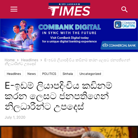
Home
Headlines
E-ඉඩම් ලියාපදිංචිය කඩිනම් කරන ලෙසට ජනපතිගෙන්
නිලධාරීන්ට උපදෙස්
Headlines
News
POLITICS
Sinhala
Uncategorized
E-ඉඩම් ලියාපදිංචිය කඩිනම්
කරන ලෙසට ජනපතිගෙන්
නිලධාරීන්ට උපදෙස්
July 1, 2020