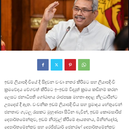
ඉඩම් ලියාපදිංචියේ දි සිදුවන වංචා නතර කිරීමට සහ ලියාපදිංචි
ක්‍රමවේදය වේගවත් කිරීමට ඉ-ඉඩම් විද්‍යුත් ක්‍රමය කඩිනම් කරන
ලෙසට ජනාධිපති ගෝඨාභය රාජපක්‍ෂ මහතා අදාළ නිලධාරීන්ට
උපදෙස් දී ඇත. වංචනික ඉඩම් ලියාපදිංචිය සහ ප්‍රමාදය හේතුවෙන්
ජනතාව ගැටලු රැසකට මුහුණපා සිටින බැවින්, ඉඩම් කොමසාරිස්
දෙපාර්තමේන්තුව, ඉඩම් නිරවුල් කිරීමේ ආයතනය, මිනින්දෝරු
දෙපාර්තමේන්තුව සහ රෙජිස්ට්‍රාර් ජෙනරාල් දෙපාර්තමේන්තුව