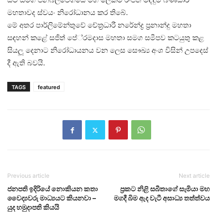
මහතාවද ස්වයං නිරෝධානය කර තිබේ.
මේ අතර පාර්ලිමේන්තුවේ චේත‍්‍රධාරී නරේන්ද්‍ර ප‍්‍රනාන්දු මහතා
සඳහන් කළේ සජිත් පේ‍්‍රමදාස මහතා සමග සමීපව කටයුතු කළ
සියලූ දෙනාට නිරෝධායනය වන ලෙස සෞඛ්‍ය අංශ විසින් උපදෙස්
දී ඇති බවයි.
TAGS
featured
Previous article
Next article
ජනපති ඉදිරියේ නොකියන කතා
ප‍්‍රකට නිළි සබීතාගේ සැමියා මහ
වෛද්‍යවරු මාධ්‍යයට කියනවා –
මගදී බිම ඇද වැටී අසාධ්‍ය තත්ත්වය
යුද හමුදාපති කියයි