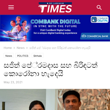
Home
News
සජිත් පේ‍්‍රමදාස සහ බිරිඳටත් කොරෝනා හැදෙයි
News
POLITICS
Sinhala
සජිත් පේ‍්‍රමදාස සහ බිරිඳටත්
කොරෝනා හැදෙයි
May 23, 2021