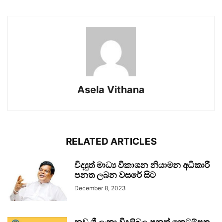
Asela Vithana
RELATED ARTICLES
විද්‍යුත් මාධ්‍ය විකාශන නියාමන අධිකාරී
පනත ලබන වසරේ සිට
December 8, 2023