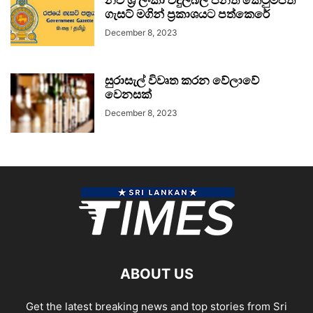
නව ශ්‍රී ලංකා විදුලිබල පනත් කෙටුම්පත
ගැසට් මගින් ප්‍රකාශයට පත්කෙරේ
December 8, 2023
සුරාසැල් විවෘත කරන වේලාවේ
වෙනසක්
December 8, 2023
ABOUT US
Get the latest breaking news and top stories from Sri