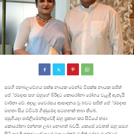
සමගි ජනබලවේගය පක්ෂ නායක මෙන්ම විපක්ෂ නායක සජිත්
පේ‍්‍රමදාස සහ ඔහුගේ බිරිඳට කොරෝනා රෝගය වැළඳී ඇතැයි
වාර්තා වේ. අදාළ වෛරසය ආසාදනය වූ බවට සජිත් පේ‍්‍රමදාස
මහතා සිය ට්විටර් ගිණුමේද සටහනක් තබා තිබේ.
පසුගියදා පාර්ලිමේන්තුවේදී ඔහු ප‍්‍රකාශ කර සිටියේ තමා
කොරෝනා එන්නත ලබා නොගත් බවයි. කෙසේ වෙතත් ඔහු සමග
සිටි සමගි ජනබලවේගයේ මහ ලේකම් රංජිත් මද්දුම බණ්ඩාර