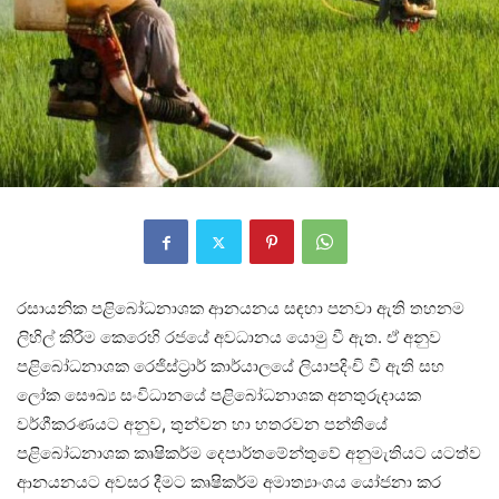
රසායනික පළිබෝධනාශක ආනයනය සඳහා පනවා ඇති තහනම
ලිහිල් කිරීම කෙරෙහි රජයේ අවධානය යොමු වී ඇත. ඒ අනුව
පළිබෝධනාශක රෙජිස්ට්‍රාර් කාර්යාලයේ ලියාපදිංචි වී ඇති සහ
ලෝක සෞඛ්‍ය සංවිධානයේ පළිබෝධනාශක අනතුරුදායක
වර්ගීකරණයට අනුව, තුන්වන හා හතරවන පන්තියේ
පළිබෝධනාශක කෘෂිකර්ම දෙපාර්තමේන්තුවේ අනුමැතියට යටත්ව
ආනයනයට අවසර දීමට කෘෂිකර්ම අමාත්‍යාංශය යෝජනා කර