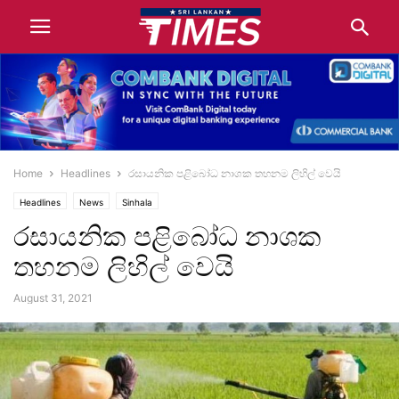
Home
Headlines
රසායනික පළිබෝධ නාශක තහනම ලිහිල් වෙයි
Headlines
News
Sinhala
රසායනික පළිබෝධ නාශක
තහනම ලිහිල් වෙයි
August 31, 2021