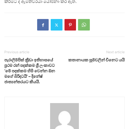
කිරීමට ද ඇමතිවරයා යෝජනා කර ඇත.
Previous article
Next article
පැරාලිම්පික් ක්‍රීඩා ඉතිහාසයේ
කතානායක සූම්වලින් චීනෙට යයි
ප්‍රථම රන් පදක්කම ශ්‍රී ලංකාවට
‘මේ පදක්කම හිමි වෙන්න ඕන
මගේ බිරිඳටයි’ – දිනේෂ්
ජාත්‍යන්තරයට කියයි.