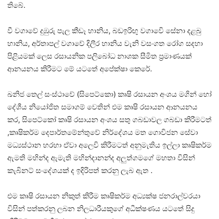
තිබේ.
වී වගාවේ දුඹුරු පැල කීඩෑ හානිය, බඩඉරිඟු වගාවෙි සේනා දළබු
හානිය, අර්තාපල් වගාවේ දිලීර හානිය වැනි වසංගත රෝග සදහා
පිළියමක් ලෙස රසායනික පලිබෝධ නාශක සීමිත ප්‍රමාණයක්
ආනයනය කිරීමට මේ යටතේ අපේක්ෂා කෙරේ.
ඛනිජ තෙල් සංස්ථාවේ (සිපෙට්කො) කෘෂි රසායන අංශය මගින් හෝ
දේශීය නියෝජිත සමාගම් වෙතින් එම කෘෂි රසායන ආනයනය
කර, සිපෙට්කෝ කෘෂි රසායන අංශය සතු ගබඩාවල ගබඩා කිරීමටත්
,කෘෂිකර්ම දෙපාර්තමේන්තුවේ නිර්දේශය මත ගොවිජන සේවා
මධ්‍යස්ථාන හරහා ඒවා අලෙවි කිරීමටත් අනුමැතිය ඉල්ලා කෘෂිකර්ම
ඇමති මහින්ද ඇමැති මහින්දානන්ද අලුත්ගමගේ මහතා විසින්
කැබිනට් සංදේශයක් ද ඉදිරිපත් කරනු ලැබ ඇත .
එම කෘෂි රසායන නිකුත් කිරීම කෘෂිකර්ම අධ්‍යක්ෂ ජනරාල්වරයා
විසින් පත්කරනු ලබන නිලධාරීයකුගේ අධීක්ෂණය යටතේ සිදු