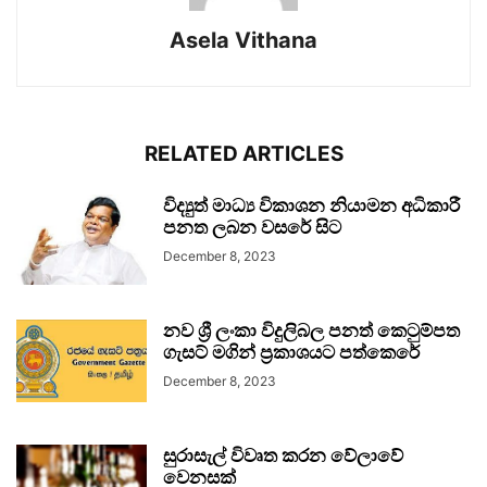
Asela Vithana
RELATED ARTICLES
විද්‍යුත් මාධ්‍ය විකාශන නියාමන අධිකාරී
පනත ලබන වසරේ සිට
December 8, 2023
නව ශ්‍රී ලංකා විදුලිබල පනත් කෙටුම්පත
ගැසට් මගින් ප්‍රකාශයට පත්කෙරේ
December 8, 2023
සුරාසැල් විවෘත කරන වේලාවේ
වෙනසක්