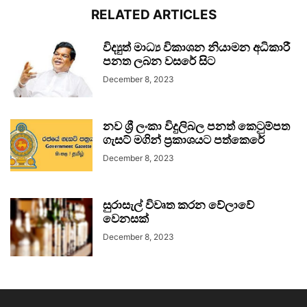
RELATED ARTICLES
විද්‍යුත් මාධ්‍ය විකාශන නියාමන අධිකාරී
පනත ලබන වසරේ සිට
December 8, 2023
නව ශ්‍රී ලංකා විදුලිබල පනත් කෙටුම්පත
ගැසට් මගින් ප්‍රකාශයට පත්කෙරේ
December 8, 2023
සුරාසැල් විවෘත කරන වේලාවේ
වෙනසක්
December 8, 2023