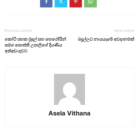
Previous article
Next article
කෝටි පහක මුදල් සහ හෙරෝයින්
බදුල්ලට නායයෑමේ අවදානමක්
සමග සොත්ති උපාලිගේ දියණිය
අත්අඩංගුවට
Asela Vithana