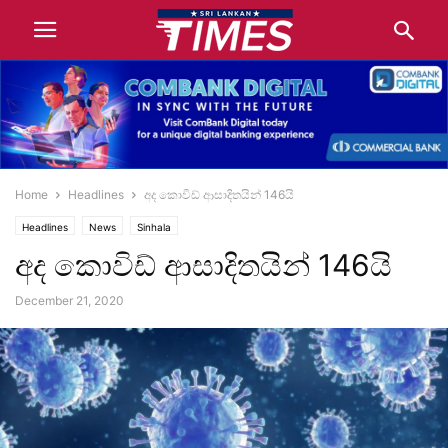
Home
Headlines
අද කොවිඩ් ආසාදිතයින් 146යි
Headlines
News
Sinhala
අද කොවිඩ් ආසාදිතයින් 146යි
December 21, 2020