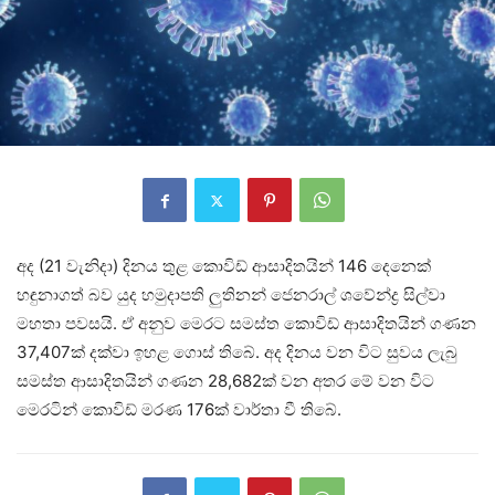
අද (21 වැනිදා) දිනය තුළ කොවිඩ් ආසාදිතයින් 146 දෙනෙක්
හඳුනාගත් බව යුද හමුදාපති ලුතිනන් ජෙනරාල් ශවේන්ද්‍ර සිල්වා
මහතා පවසයි. ඒ අනුව මෙරට සමස්ත කොවිඩ් ආසාදිතයින් ගණන
37,407ක් දක්වා ඉහළ ගොස් තිබේ. අද දිනය වන විට සුවය ලැබු
සමස්ත ආසාදිතයින් ගණන 28,682ක් වන අතර මේ වන විට
මෙරටින් කොවිඩ් මරණ 176ක් වාර්තා වී තිබේ.