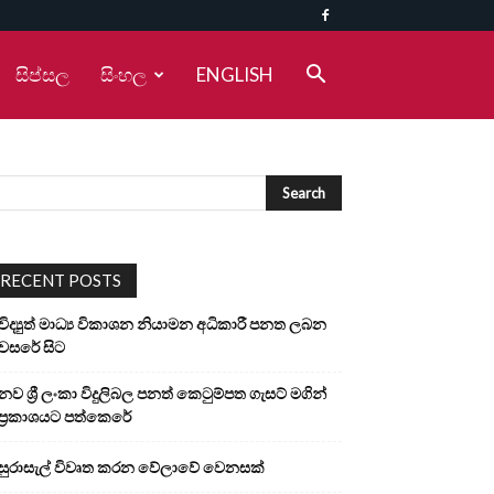
සිප්සල
සිංහල
ENGLISH
RECENT POSTS
විද්‍යුත් මාධ්‍ය විකාශන නියාමන අධිකාරී පනත ලබන
වසරේ සිට
නව ශ්‍රී ලංකා විදුලිබල පනත් කෙටුම්පත ගැසට් මගින්
ප්‍රකාශයට පත්කෙරේ
සුරාසැල් විවෘත කරන වේලාවේ වෙනසක්