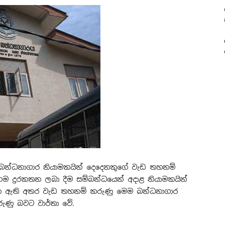
්ධනාගාර නියාමකයින් දෙදෙනකුගේ වැඩ තහනම්
ගම දුරකතන ලබා දීම සම්බන්ධයෙන් අදාළ නියාමකයින්
න ඇති අතර වැඩ තහනම් කරුණු මෙම බන්ධනාගාර
රුණු බවට වාර්තා වේ.