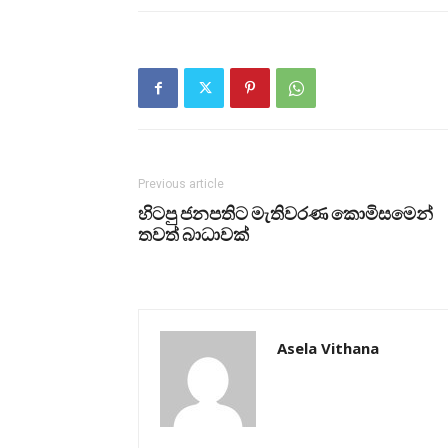
Previous article
හිටපු ජනපතිට මැතිවරණ කොමිසමෙන්
තවත් බාධාවක්
Asela Vithana