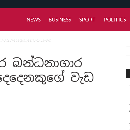
NEWS
BUSINESS
SPORT
POLITICS
මකවරුන් දෙදෙනකුගේ වැඩ තහනම්
ර බන්ධනාගාර
දෙදෙනකුගේ වැඩ