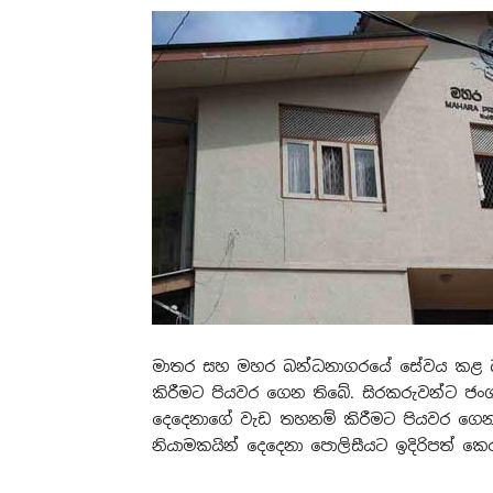
මාතර සහ මහර බන්ධනාගරයේ සේවය කළ බන
කිරීමට පියවර ගෙන තිබේ. සිරකරුවන්ට ජං
දෙදෙනාගේ වැඩ තහනම් කිරීමට පියවර ගෙ
නියාමකයින් දෙදෙනා පොලිසීයට ඉදිරිපත් කෙ