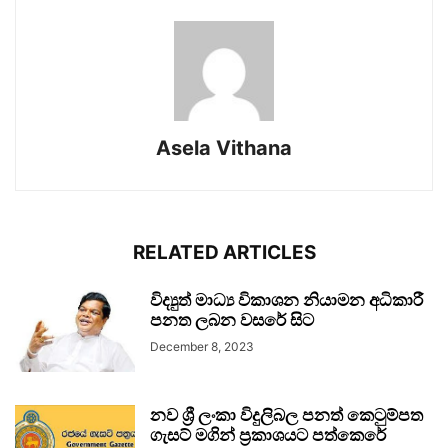
Asela Vithana
RELATED ARTICLES
විද්‍යුත් මාධ්‍ය විකාශන නියාමන අධිකාරී
පනත ලබන වසරේ සිට
December 8, 2023
නව ශ්‍රී ලංකා විදුලිබල පනත් කෙටුම්පත
ගැසට් මගින් ප්‍රකාශයට පත්කෙරේ