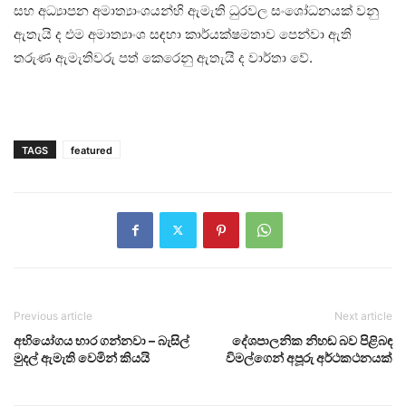
සහ අධ්‍යාපන අමාත්‍යාංශයන්හි ඇමැති ධුරවල සංශෝධනයක් වනු
ඇතැයි ද එම අමාත්‍යාංශ සඳහා කාර්යක්ෂමතාව පෙන්වා ඇති
තරුණ ඇමැතිවරු පත් කෙරෙනු ඇතැයි ද වාර්තා වේ.
TAGS
featured
Previous article
Next article
අභියෝගය භාර ගන්නවා – බැසිල්
දේශපාලනික නිහඬ බව පිළිබඳ
මුදල් ඇමැති වෙමින් කියයි
විමල්ගෙන් අපූරු අර්ථකථනයක්