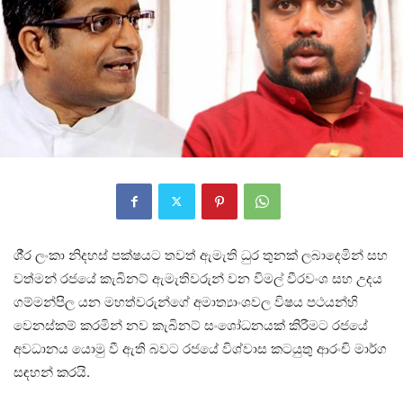
ශී‍්‍ර ලංකා නිදහස් පක්ෂයට තවත් ඇමැති ධුර තුනක් ලබාදෙමින් සහ
වත්මන් රජයේ කැබිනට් ඇමැතිවරුන් වන විමල් වීරවංශ සහ උදය
ගම්මන්පිල යන මහත්වරුන්ගේ අමාත්‍යාංශවල විෂය පථයන්හි
වෙනස්කම් කරමින් නව කැබිනට් සංශෝධනයක් කිරීමට රජයේ
අවධානය යොමු වී ඇති බවට රජයේ විශ්වාස කටයුතු ආරංචි මාර්ග
සඳහන් කරයි.