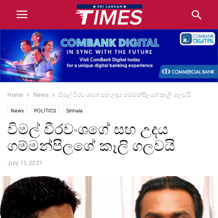
Home
News
විමල් වීරවංශගේ සහ උදය ගම්මන්පිලගේ කෑලි ගලවයි
News
POLITICS
Sinhala
විමල් වීරවංශගේ සහ උදය
ගම්මන්පිලගේ කෑලි ගලවයි
July 11, 2021