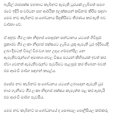
බැසිල් රාජපක්ෂ මහතාට කැබිනට් ඇමැති ධුරයක් ලැබීමත් සමග
රටේ ඉදිරි සංවර්ධන සහ ආර්ථික ඉලක්කයන් කඩිනම් කිරීම සඳහා
මෙම නව කැබිනට් සංශෝධනය සිදුකිරීමට තීරණය කර ඇති බව
වාර්තා වේ.
ඒ අනුව ශී‍්‍ර ලංකා නිදහස් පොදුජන සන්ධානය යටතේ ගිවිසුම්
ප‍්‍රකාරව ශී‍්‍ර ලංකා නිදහස් පක්ෂයට ලැබිය යුතු ඇමැති ධුර ඉදිරියේදී
ලබා දීමටත් විමල් වීරංවශ සහ උදය ගම්මන්පිල යන
ඇමැතිවරුන්ගේ අමාත්‍යාංශවල විෂය පථයන් කිහිපයක් ඉවත් කර
ඒවා වෙනත් ඇමැතිවරුන්ට පැවරීමට සැලසුම් කර තිබෙන බවත්
එම ආරංචි මාර්ග සඳහන් කළේය.
එසේම නව කැබිනට් සංශෝධනය යටතේ ලබාදෙන ඇමැති ධුර
භාර ගැනීමට ශී‍්‍ර ලංකා නිදහස් පක්ෂය කැමැත්ත පළ කර ඇතැයි
එම ආරංචි මාර්ග පැවසීය.
මෙම නව කැබිනට් සංශෝධනයේ ද සෞඛ්‍යල පොලිසියල කම්කරු