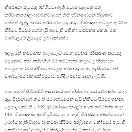
නිෂ්පාදන කටයුතු අත්හිටුවා ඇති මධ්‍යම පළාතේ තේ
කර්මාන්තශාලා සම්බන්ධයෙන් නිසි පරීක්ෂණයක් සිදුකොට
සතියක් ඇතුළත එම කර්මාන්ත ශාලාවල නිෂ්පාදන කටයුතු ආරම්භ
කිරීමට පියවර ගන්නැයි අගමැති මහින්ද රාජපක්ෂ මහතා තේ
මණ්ඩලයට උපදෙස් ලබා දුන්නේය.
අදාළ තේ කර්මාන්ත ශාලාවලට වෙන වෙනම පරීක්ෂණ කටයුතු
සිදු කොට ඉතා ඉක්මනින් එම කර්මාන්ත ශාලාවල නිෂ්පාදන
කටයුතු ආරම්භ කිරීමට කටයුතු කරන ලෙස අගමැතිවරයා තේ
මණ්ඩලයේ සභාපතිවරයාට එහිදී උපදෙස් දෙනු ලැබිණි.
එලෙසම නීති විරෝධී ආකාරයේ තේ නිෂ්පාදනයක් කර්මාන්ත ශාලා
තුළ සිදුවන්නේ නම් ඒ සම්බන්ධයෙන් දැඩි නීතිමය පියවර ගන්නා
ලෙස ද අගමැති මෙහිදී අවධාරණය කළේයග තේ කර්මාන්තශාලා
13ක නිෂ්පාදනය අත්හිටුවීමට ගෙන ඇති තීරණය සම්බන්ධයෙන්
ලබාදිය හැකි විසඳුම් සාකච්ඡා කිරීමට අරලියගහ මන්දිරයේ පැවැති
සාකච්ඡාවකදී අගමැති මහින්ද රාජපක්ෂ මහතා එසේ කියා