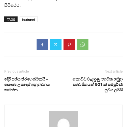
සිටියේය.
TAGS
featured
Previous article
Next article
ඉදිරි සතිය තීරණාත්මකයි –
කොවිඩ් වැළඳුණු නාවික හමුදා
සෞඛ්‍ය උපදෙස් අනුගමනය
සාමාජිකයන් 901 ක් සම්පූර්ණ
කරන්න
සුවය ලබයි