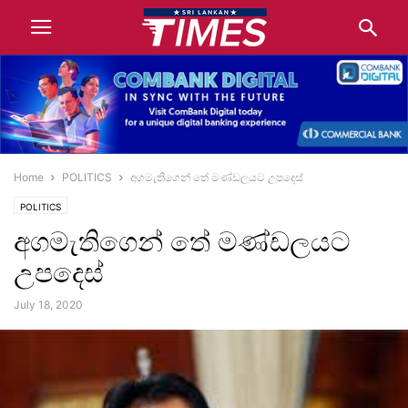
Home
POLITICS
අගමැතිගෙන් තේ මණ්ඩලයට උපදෙස්
POLITICS
අගමැතිගෙන් තේ මණ්ඩලයට
උපදෙස්
July 18, 2020