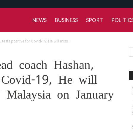
NEWS
BUSINESS
SPORT
POLITIC
sts positive for Covid-19, He will miss...
ad coach Hashan,
r Covid-19, He will
 Malaysia on January