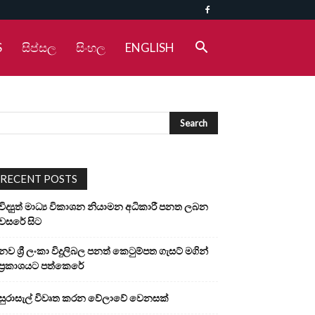
S
සිප්සල
සිංහල
ENGLISH
RECENT POSTS
විද්‍යුත් මාධ්‍ය විකාශන නියාමන අධිකාරී පනත ලබන
වසරේ සිට
නව ශ්‍රී ලංකා විදුලිබල පනත් කෙටුම්පත ගැසට් මගින්
ප්‍රකාශයට පත්කෙරේ
සුරාසැල් විවෘත කරන වේලාවේ වෙනසක්