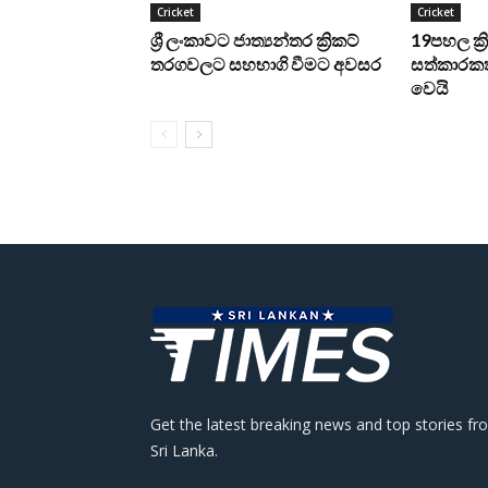
Cricket
Cricket
ශ්‍රී ලංකාවට ජාත්‍යන්තර ක්‍රිකට්
19පහල ක්
තරගවලට සහභාගි වීමට අවසර
සත්කාරකත
වෙයි
Get the latest breaking news and top stories fr
Sri Lanka.