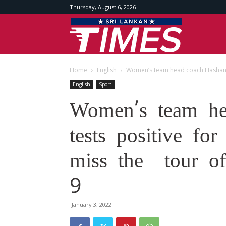
Thursday, August 6, 2026
Srilankan
Home
English
Women’s team head coach Hashan, te
Times
English
Sport
Women’s team he
tests positive fo
miss the tour of
9
January 3, 2022