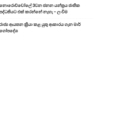
නොරොච්චෝලේ 3වන ජනන යන්ත්‍රය ජාතික
පද්ධතියට එක් කරන්නේ නැහැ – ලංවිම
රාජ්‍ය ආයතන ක්‍රියා කළ යුතු ආකාරය ගැන මාර්
ගෝපදේශ