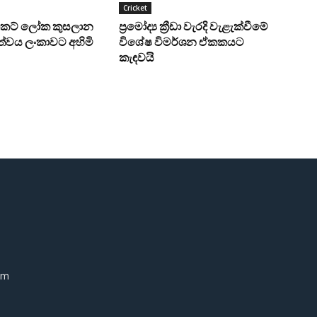
Cricket
‍රිකට් ලෝක කුසලාන
ප්‍රමෝද්‍ය ක්‍රීඩා වැරදි වැළැක්වීමේ
්වය ලංකාවට අහිමි
විශේෂ විමර්ශන ඒකකයට
කැඳවයි
om