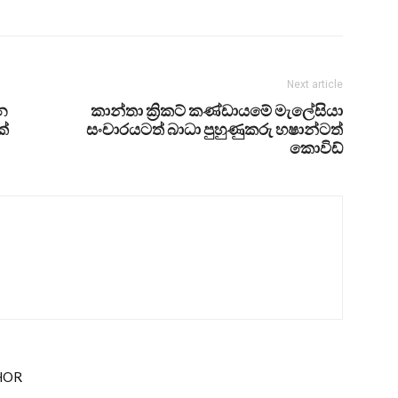
Next article
්න
කාන්තා ක්‍රිකට් කණ්ඩායමේ මැලේසියා
ක්
සංචාරයටත් බාධා පුහුණුකරු හෂාන්ටත්
කොවිඩ්
HOR